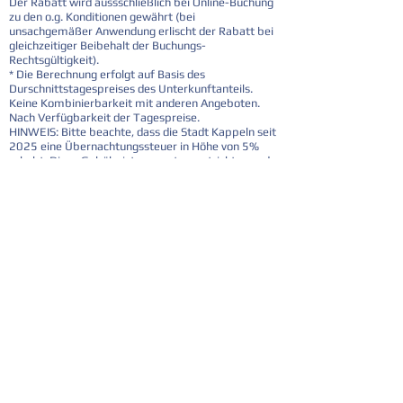
Der Rabatt wird aussschließlich bei Online-Buchung
zu den o.g. Konditionen gewährt (bei
unsachgemäßer Anwendung erlischt der Rabatt bei
gleichzeitiger Beibehalt der Buchungs-
Rechtsgültigkeit).
* Die Berechnung erfolgt auf Basis des
Durschnittstagespreises des Unterkunftanteils.
Keine Kombinierbarkeit mit anderen Angeboten.
Nach Verfügbarkeit der Tagespreise.
HINWEIS: Bitte beachte, dass die Stadt Kappeln seit
2025 eine Übernachtungssteuer in Höhe von 5%
erhebt. Diese Gebühr ist separat zu entrichten und
nicht im Reisepreis enthalten!
Rabattcode 4=3
Telefonnummer
04642-9831334
Adresse
Eckernförder Strasse 16