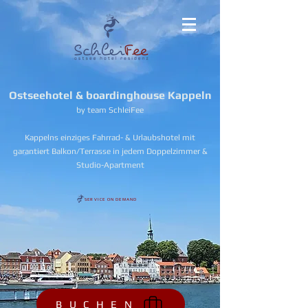
Ostseehotel & boardinghouse Kappeln
by team SchleiFee
Kappelns einziges Fahrrad- & Urlaubshotel mit
garantiert Balkon/Terrasse in jedem Doppelzimmer &
Studio-Apartment
SERVICE ON DEMAND
B U C H E N