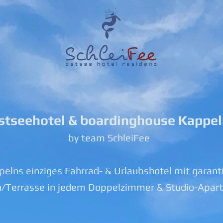
stseehotel & boardinghouse Kappe
by team SchleiFee
elns einziges Fahrrad- & Urlaubshotel mit garant
n/Terrasse in jedem Doppelzimmer & Studio-Apar