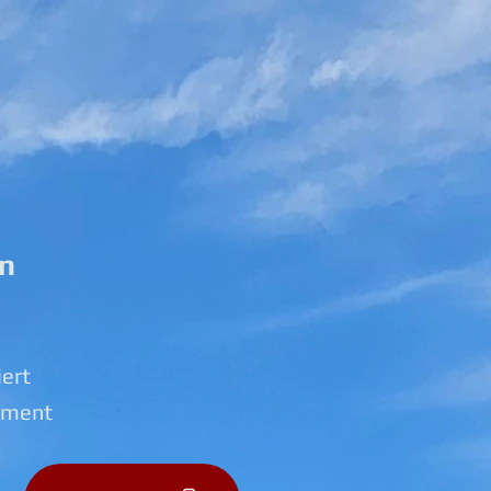
ln
iert
tment