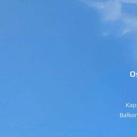
O
Kapp
Balko