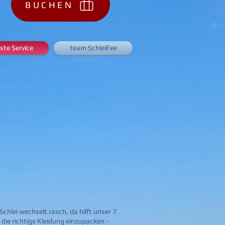
BUCHEN
ste Service
team SchleiFee
hlei wechselt rasch, da hilft unser 7
die richtige Kleidung einzupacken -