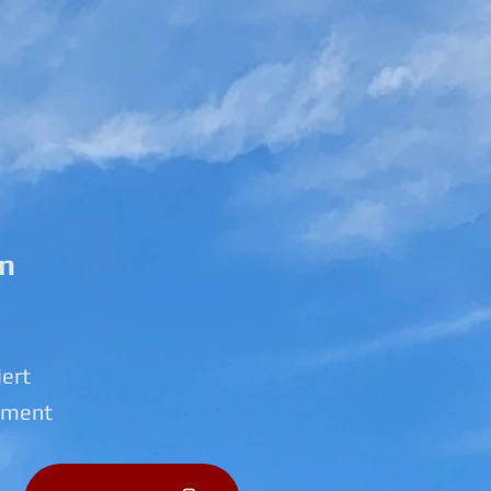
ln
iert
tment