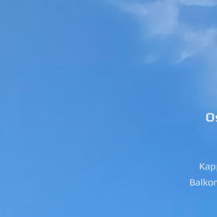
O
Kapp
Balko