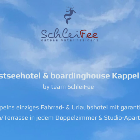
stseehotel & boardinghouse Kappe
by team SchleiFee
elns einziges Fahrrad- & Urlaubshotel mit garant
n/Terrasse in jedem Doppelzimmer & Studio-Apar