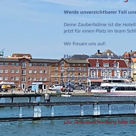
Werde unverzichtbarer Teil un
Deine Zauberbühne ist die Hote
jetzt für einen Platz im team Sch
Wir freuen uns auf:
Flexible und verlässliche Team-
-
AUSHILFE HOTEL
für die Saiso
-
KÜCHENHILFE
ab 01.06.2026
-
GARTENPFLEGE
ab sofort oder 
-
ALLROUNDER HAUSMEISTER
ab
-
SPRINGER / FERIENJOB HOTEL
(Zur Detailbeschreibung bitte De