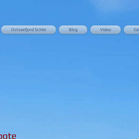
Ostseefjord Schlei
Blog
Video
Gä
bote