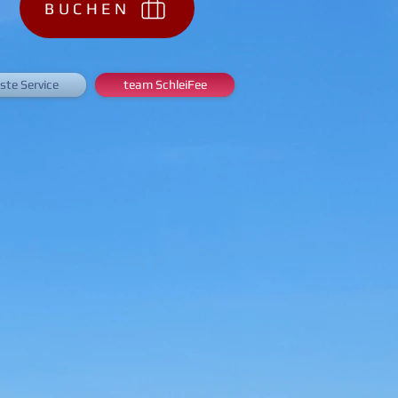
BUCHEN
ste Service
team SchleiFee