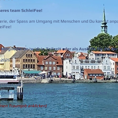
seres team SchleiFee
!
llerie, der Spass am Umgang mit Menschen und Du kannst anpa
leiFee!
Mitglieder (m/w/d) in Teilzeit oder als Aushilfe für die Ber
n 2026
später (als Minijob verfügbar)
 sofort oder später
(Wochenenden & Ferien 2026) -- wir freuen uns auf Dich!
inen Traumjob anklicken)