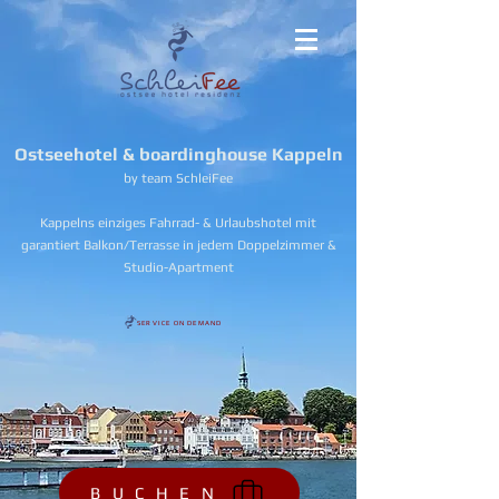
Ostseehotel & boardinghouse Kappeln
by team SchleiFee
Kappelns einziges Fahrrad- & Urlaubshotel mit
garantiert Balkon/Terrasse in jedem Doppelzimmer &
Studio-Apartment
SERVICE ON DEMAND
B U C H E N