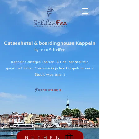
Ostseehotel & boardinghouse Kappeln
by team SchleiFee
Kappelns einziges Fahrrad- & Urlaubshotel mit
garantiert Balkon/Terrasse in jedem Doppelzimmer &
Studio-Apartment
SERVICE ON DEMAND
B U C H E N