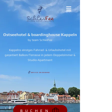
Ostseehotel & boardinghouse Kappeln
by team SchleiFee
Kappelns einziges Fahrrad- & Urlaubshotel mit
garantiert Balkon/Terrasse in jedem Doppelzimmer &
Studio-Apartment
SERVICE ON DEMAND
B U C H E N