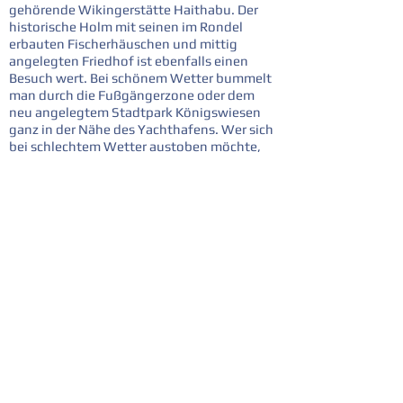
gehörende Wikingerstätte Haithabu. Der
historische Holm mit seinen im Rondel
erbauten Fischerhäuschen und mittig
angelegten Friedhof ist ebenfalls einen
Besuch wert. Bei schönem Wetter bummelt
man durch die Fußgängerzone oder dem
neu angelegtem Stadtpark Königswiesen
ganz in der Nähe des Yachthafens. Wer sich
bei schlechtem Wetter austoben möchte,
sollte in das Fjordarium mit Sportbad
gehen.
Zurück "Region Schlei" per Button
zurück