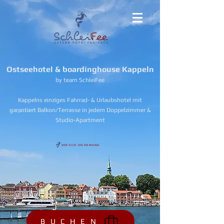
Ostseehotel & boardinghouse Kappeln
by team SchleiFee
Kappelns einziges Fahrrad- & Urlaubshotel mit
garantiert Balkon/Terrasse in jedem Doppelzimmer &
Studio-Apartment
SERVICE ON DEMAND
B U C H E N