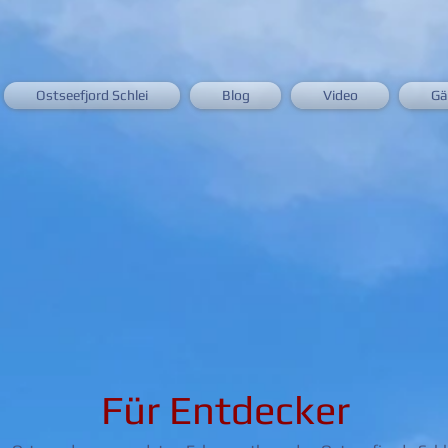
Ostseefjord Schlei
Blog
Video
Gä
Für Entdecker