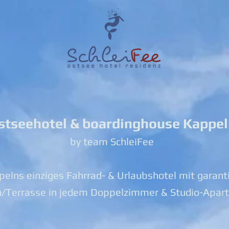
stseehotel & boardinghouse Kappe
by team SchleiFee
elns einziges Fahrrad- & Urlaubshotel mit garant
n/Terrasse in jedem Doppelzimmer & Studio-Apar