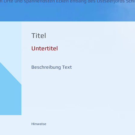
n Orte und spannendsten Ecken entlang des Ostseefjords Schl
Titel
Untertitel
Beschreibung Text
Hinweise