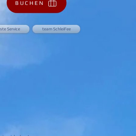
BUCHEN
ste Service
team SchleiFee