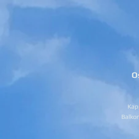
O
Kapp
Balko