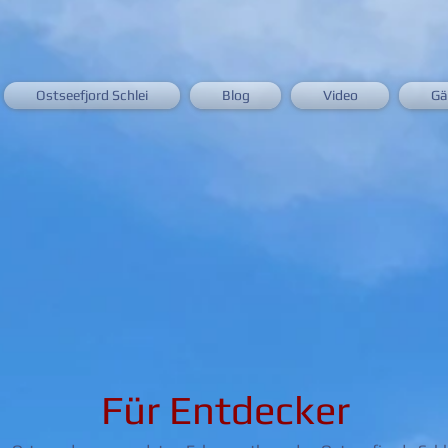
Ostseefjord Schlei
Blog
Video
Gä
Für Entdecker