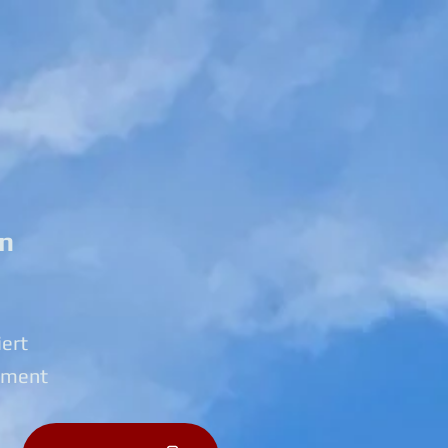
ln
iert
tment