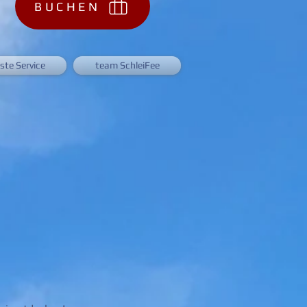
BUCHEN
ste Service
team SchleiFee