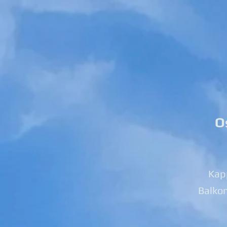
O
Kapp
Balko