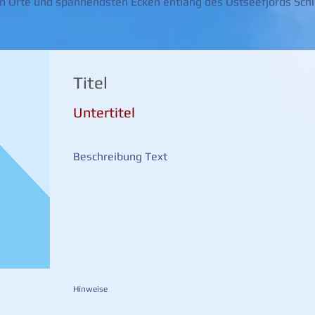
n Orte und spannendsten Ecken entlang des Ostseefjords Schl
Titel
Untertitel
Beschreibung Text
Hinweise