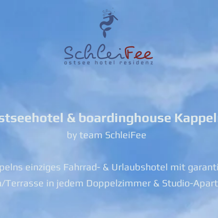
stseehotel & boardinghouse Kappe
by team SchleiFee
elns einziges Fahrrad- & Urlaubshotel mit garant
n/Terrasse in jedem Doppelzimmer & Studio-Apar