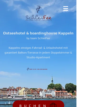
Ostseehotel & boardinghouse Kappeln
by team SchleiFee
Kappelns einziges Fahrrad- & Urlaubshotel mit
garantiert Balkon/Terrasse in jedem Doppelzimmer &
Studio-Apartment
SERVICE ON DEMAND
B U C H E N