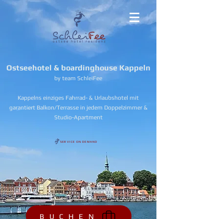
Ostseehotel & boardinghouse Kappeln
by team SchleiFee
Kappelns einziges Fahrrad- & Urlaubshotel mit
garantiert Balkon/Terrasse in jedem Doppelzimmer &
Studio-Apartment
SERVICE ON DEMAND
B U C H E N