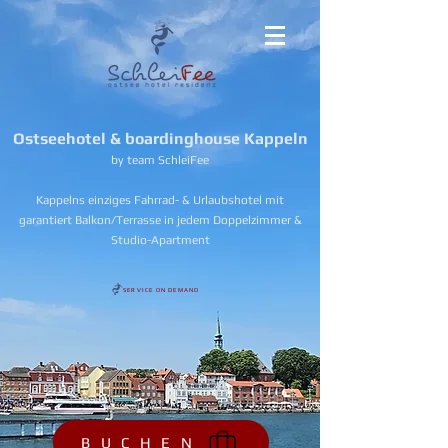
Ostseehotel & boardinghouse Kappeln
by team SchleiFee
Kappelns einziges Fahrrad- & Urlaubshotel mit
garantiert Balkon/Terrasse in jedem Doppelzimmer &
Studio-Apartment
SERVICE ON DEMAND
B U C H E N