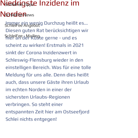
Niedrigste Inzidenz im
SchleiFee Tipps
Norden
SchleiFee News
Immer ein wenig Durchzug heißt es... 
SchleiFee Angebot
Diesen guten Rat berücksichtigen wir 
SchleiFee - Mailing
hier an der Küste gerne - und es 
scheint zu wirken! Erstmals in 2021 
sinkt der Corona Inzidenzwert in 
Schleswig-Flensburg wieder in den 
einstelligen Bereich. Was für eine tolle 
Meldung für uns alle. Denn dies heißt 
auch, dass unsere Gäste ihren Urlaub 
im echten Norden in einer der 
sichersten Urlaubs-Regionen 
verbringen. So steht einer 
entspannten Zeit hier am Ostseefjord 
Schlei nichts entgegen!