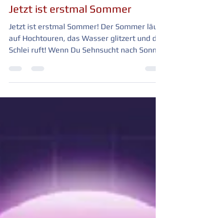
Die SchleiFee
22. Juli
2 Min. Lesezeit
Jetzt ist erstmal Sommer
Jetzt ist erstmal Sommer! Der Sommer läuft
auf Hochtouren, das Wasser glitzert und die
Schlei ruft! Wenn Du Sehnsucht nach Sonne,
Strand und echter Erholung hast, ist jetzt
der perfekte Moment für eine Auszeit.
Highlights: Genuss am Morgen: 1x
Frühstück pro Person bereits inklusive.
Exklusiver Logenplatz: 1x Tages-Strandkorb
am wunderschönen Weidefelder Strand.
Dein Sommer-Abenteuer: 1x wahlweise ein
Leihfahrrad oder ein Leih-SUP für je 4
Stunden pro Person.