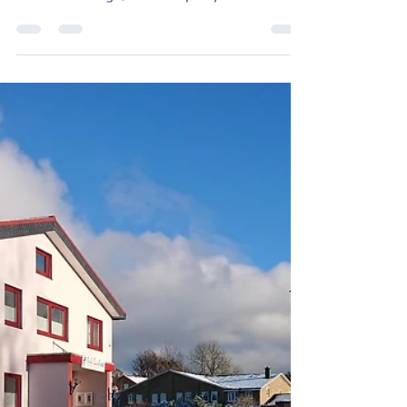
Silvester 2026: "Back to the 80`s"
Ostseehotel Kappeln an der Schlei. Mit 80er
Jahre Film-Tage, Silvesterparty und
Galabuffet im Großen Festsaal in Damp.
Dein perfekter Jahreswechsel im
Ostseehotel Kappeln an der Schlei.