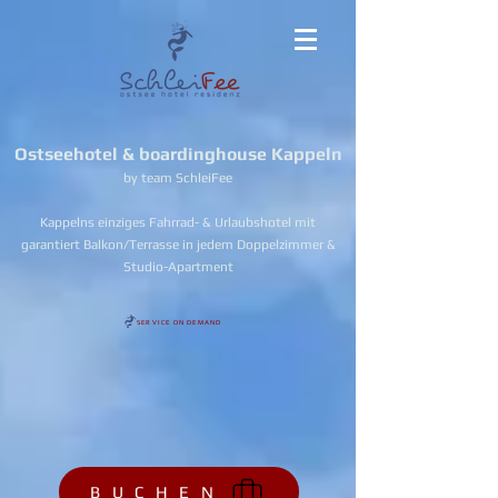
Ostseehotel & boardinghouse Kappeln
by team SchleiFee
Kappelns einziges Fahrrad- & Urlaubshotel mit
garantiert Balkon/Terrasse in jedem Doppelzimmer &
Studio-Apartment
SERVICE ON DEMAND
B U C H E N