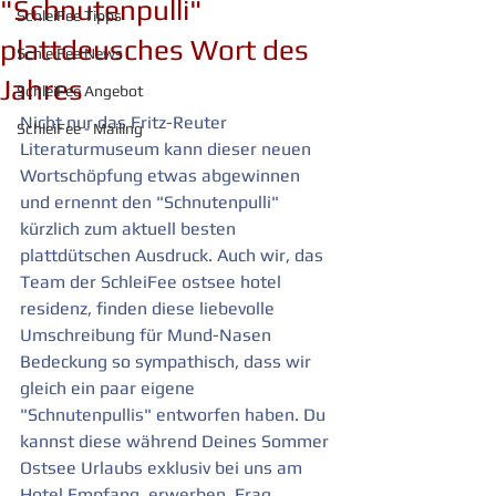
"Schnutenpulli"
SchleiFee Tipps
plattdeusches Wort des
SchleiFee News
Jahres
SchleiFee Angebot
Nicht nur das Fritz-Reuter 
SchleiFee - Mailing
Literaturmuseum kann dieser neuen 
Wortschöpfung etwas abgewinnen 
und ernennt den "Schnutenpulli" 
kürzlich zum aktuell besten 
plattdütschen Ausdruck. Auch wir, das 
Team der SchleiFee ostsee hotel 
residenz, finden diese liebevolle 
Umschreibung für Mund-Nasen 
Bedeckung so sympathisch, dass wir 
gleich ein paar eigene 
"Schnutenpullis" entworfen haben. Du 
kannst diese während Deines Sommer 
Ostsee Urlaubs exklusiv bei uns am 
Hotel Empfang  erwerben. Frag 