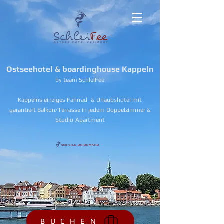
Ostseehotel & boardinghouse Kappeln
by team SchleiFee
Kappelns einziges Fahrrad- & Urlaubshotel mit
garantiert Balkon/Terrasse in jedem Doppelzimmer &
Studio-Apartment
SERVICE ON DEMAND
B U C H E N