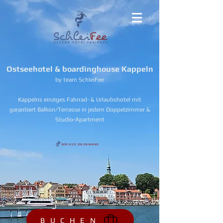
Ostseehotel & boardinghouse Kappeln
by team SchleiFee
Kappelns einziges Fahrrad- & Urlaubshotel mit
garantiert Balkon/Terrasse in jedem Doppelzimmer &
Studio-Apartment
SERVICE ON DEMAND
B U C H E N