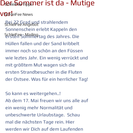
Der Sommer ist da - Mutige
SchleiFee Tipps
vor!
SchleiFee News
Bei 22 Grad und strahlendem 
SchleiFee Angebot
Sonnenschein erlebt Kappeln den 
SchleiFee - Mailing
ersten Sommertag des Jahres. Die 
Hüllen fallen und der Sand kribbelt 
immer noch so schön an den Füssen 
wie leztes Jahr. Ein wenig verrückt und 
mit größtem Mut wagen sich die 
ersten Strandbesucher in die Fluten 
der Ostsee. Was für ein herrlicher Tag!
So kann es weitergehen..!
Ab dem 17. Mai freuen wir uns alle auf 
ein wenig mehr Normalität und 
unbeschwerte Urlaubstage.  Schau 
mal die nächsten Tage rein. Hier 
werden wir Dich auf dem Laufenden 