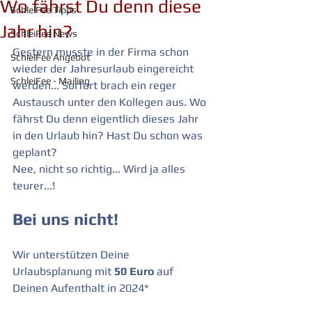
Wo fährst Du denn diese
SchleiFee Tipps
Jahr hin?
SchleiFee News
Gestern musste in der Firma schon 
SchleiFee Angebot
wieder der Jahresurlaub eingereicht 
SchleiFee - Mailing
werden... Sorfort brach ein reger 
Austausch unter den Kollegen aus. Wo 
fährst Du denn eigentlich dieses Jahr 
in den Urlaub hin? Hast Du schon was 
geplant?
Nee, nicht so richtig... Wird ja alles 
teurer...!
Bei uns nicht!
Wir unterstützen Deine 
Urlaubsplanung mit 
50 Euro
 auf 
Deinen Aufenthalt in 2024*