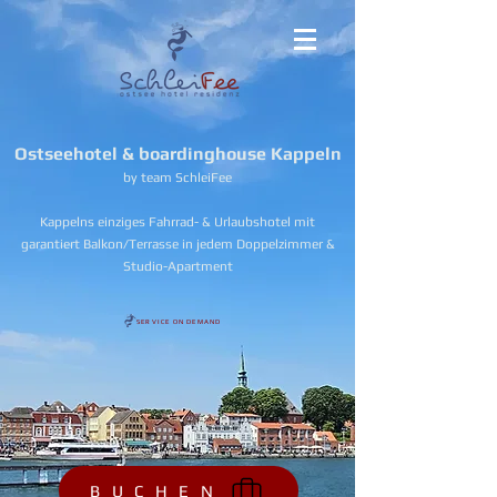
Ostseehotel & boardinghouse Kappeln
by team SchleiFee
Kappelns einziges Fahrrad- & Urlaubshotel mit
garantiert Balkon/Terrasse in jedem Doppelzimmer &
Studio-Apartment
SERVICE ON DEMAND
B U C H E N