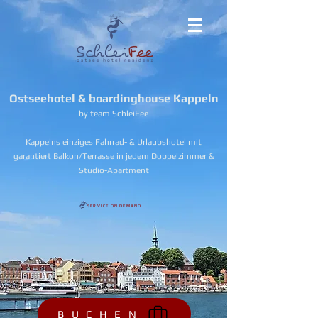
Ostseehotel & boardinghouse Kappeln
by team SchleiFee
Kappelns einziges Fahrrad- & Urlaubshotel mit
garantiert Balkon/Terrasse in jedem Doppelzimmer &
Studio-Apartment
SERVICE ON DEMAND
B U C H E N