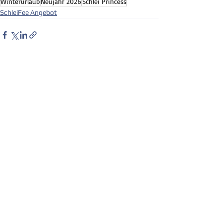
Winterurlaub
Neujahr 2026
Schlei Princess
SchleiFee Angebot
Alle ansehen
Aktuelle Beiträge