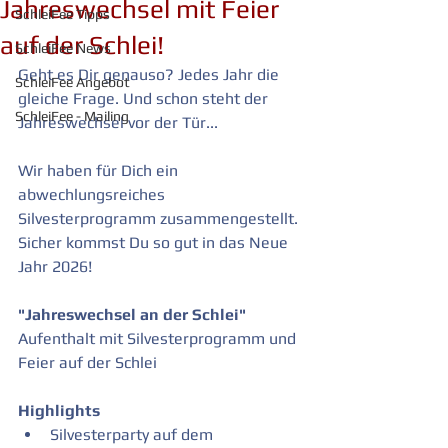
Jahreswechsel mit Feier
SchleiFee Tipps
auf der Schlei!
SchleiFee News
Geht es Dir genauso? Jedes Jahr die 
SchleiFee Angebot
gleiche Frage. Und schon steht der 
SchleiFee - Mailing
Jahreswechsel vor der Tür...
Wir haben für Dich ein 
abwechlungsreiches 
Silvesterprogramm zusammengestellt. 
Sicher kommst Du so gut in das Neue 
Jahr 2026!
"Jahreswechsel an der Schlei"
Aufenthalt mit Silvesterprogramm und 
Feier auf der Schlei
Highlights
Silvesterparty auf dem 