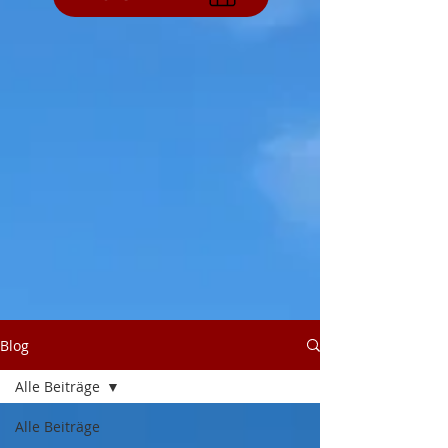
Blog
Alle Beiträge
Alle Beiträge